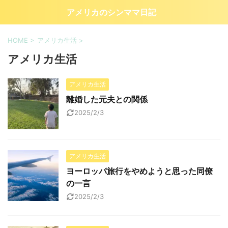
アメリカのシンママ日記
HOME
>
アメリカ生活
>
アメリカ生活
アメリカ生活
離婚した元夫との関係
2025/2/3
アメリカ生活
ヨーロッパ旅行をやめようと思った同僚
の一言
2025/2/3