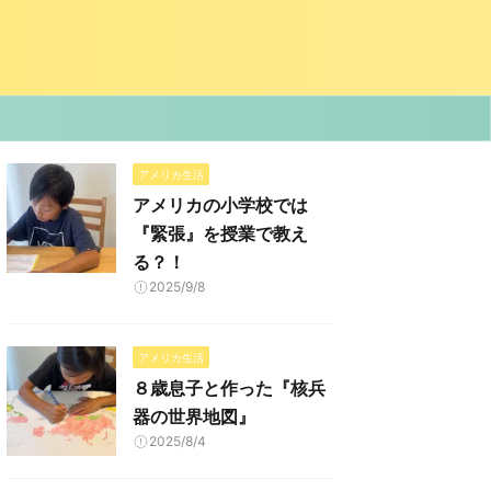
アメリカ生活
アメリカの小学校では
『緊張』を授業で教え
る？！
2025/9/8
アメリカ生活
８歳息子と作った『核兵
器の世界地図』
2025/8/4