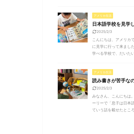
アメリカ生活
日本語学校を見学
2025/2/3
こんにちは、アメリカで
に見学に行って来ました
学べる学校で、だいたい土
アメリカ生活
読み書きが苦手な
2025/2/3
みなさん、こんにちは
ーリーで「息子は日本語
ていう話を載せたところ、