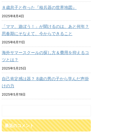
８歳息子と作った『核兵器の世界地図』
2025年8月4日
「ママ、遊ぼう！」が聞けるのは、あと何年？
思春期にそなえて、今からできること
2025年6月11日
海外サマースクールの探し方＆費用を抑えるコ
ツとは？
2025年5月25日
自己肯定感は器？ 8歳の男の子から学んだ声掛
けの力
2025年5月19日
最近のコメント