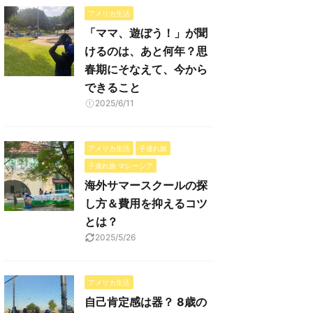
アメリカ生活
「ママ、遊ぼう！」が聞
けるのは、あと何年？思
春期にそなえて、今から
できること
2025/6/11
アメリカ生活
子連れ旅
子連れ旅 マレーシア
海外サマースクールの探
し方＆費用を抑えるコツ
とは？
2025/5/26
アメリカ生活
自己肯定感は器？ 8歳の